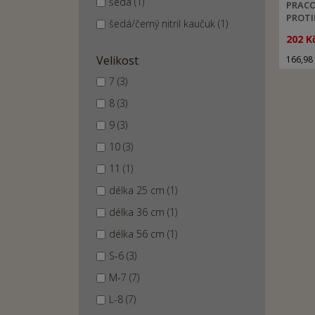
šedá (1)
PRACO
PROTI
šedá/černý nitril kaučuk (1)
202 K
Velikost
166,98
7 (3)
8 (3)
9 (3)
10 (3)
11 (1)
délka 25 cm (1)
délka 36 cm (1)
délka 56 cm (1)
S-6 (3)
M-7 (7)
L-8 (7)