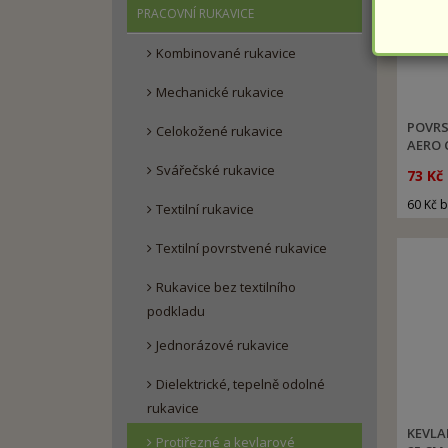
PRACOVNÍ RUKAVICE
Kombinované rukavice
Mechanické rukavice
POVRS
Celokožené rukavice
AERO 
Svářečské rukavice
73 Kč
60 Kč 
Textilní rukavice
Textilní povrstvené rukavice
Rukavice bez textilního
podkladu
Jednorázové rukavice
Dielektrické, tepelně odolné
rukavice
KEVLA
Protiřezné a kevlarové