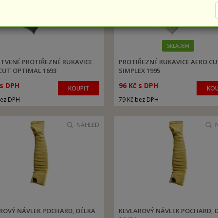
SKLADEM
TVENÉ PROTIŘEZNÉ RUKAVICE
PROTIŘEZNÉ RUKAVICE AERO C
CUT OPTIMAL 1693
SIMPLEX 1995
 s DPH
96 Kč s DPH
KOUPIT
KOU
bez DPH
79 Kč bez DPH
NÁHLED
ROVÝ NÁVLEK POCHARD, DÉLKA
KEVLAROVÝ NÁVLEK POCHARD, 