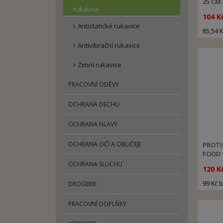
25 CM
rukavice
104 K
Antistatické rukavice
85,54 
Antivibrační rukavice
Zimní rukavice
PRACOVNÍ ODĚVY
OCHRANA DECHU
OCHRANA HLAVY
OCHRANA OČÍ A OBLIČEJE
PROTI
FOOD 
OCHRANA SLUCHU
120 K
99 Kč 
DROGERIE
PRACOVNÍ DOPLŇKY