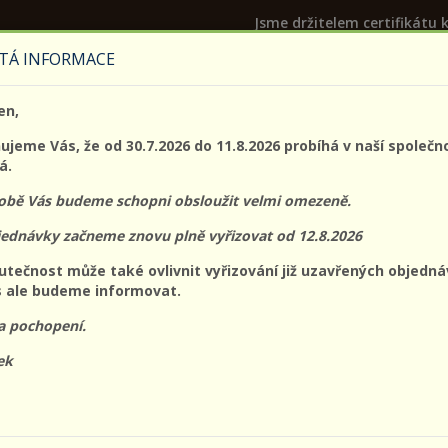
Jsme držitelem certifikátu k
TÁ INFORMACE
PROLO@PROLO.CZ
en,
CZK
EUR
Přihláš
jeme Vás, že od 30.7.2026 do 11.8.2026 probíhá v naší společn
á.
době Vás budeme schopni obsloužit velmi omezeně.
jednávky začneme znovu plně vyřizovat od 12.8.2026
acovní
Ochrana
Ochrana
Ochrana očí a
Ochran
utečnost může také ovlivnit vyřizování již uzavřených objedná
oděvy
dechu
hlavy
obličeje
sluchu
 ale budeme informovat.
a pochopení.
:
Nejnižší ceny
Dostupnost
ek
NÁHLED