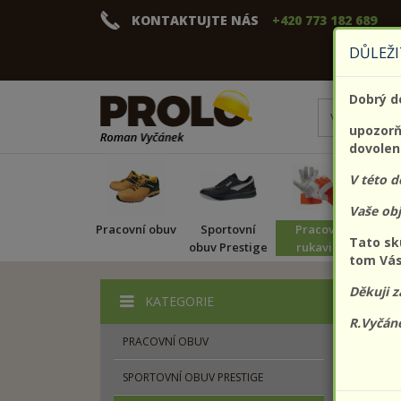
KONTAKTUJTE NÁS
+420 773 182 689
DŮLEŽI
Dobrý d
upozorňu
dovolen
V této 
Vaše ob
Pracovní obuv
Sportovní
Pracovní
Pr
Tato sk
obuv Prestige
rukavice
tom Vás
Děkuji z
KATEGORIE
Zobrazit
R.Vyčán
PRACOVNÍ OBUV
SPORTOVNÍ OBUV PRESTIGE