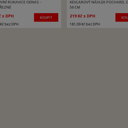
VNÍ RUKAVICE OENAS -
KEVLAROVÝ NÁVLEK POCHARD, 
ŘEZNÉ
56 CM
č s DPH
219 Kč s DPH
KOUPIT
KOU
 Kč bez DPH
181,09 Kč bez DPH