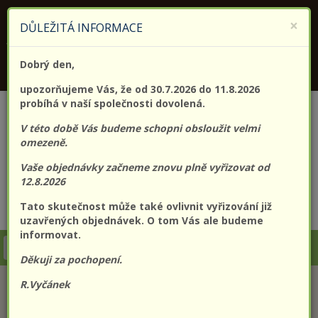
KONTAKTUJTE NÁS
+420 773 182 689
×
DŮLEŽITÁ INFORMACE
Jsme držitelem certifikátu kvality (EN) ISO 9001:2015
Dobrý den,
PROLO@PROLO.CZ
upozorňujeme Vás, že od 30.7.2026 do 11.8.2026
probíhá v naší společnosti dovolená.
V této době Vás budeme schopni obsloužit velmi
omezeně.
Vaše objednávky začneme znovu plně vyřizovat od
12.8.2026
Tato skutečnost může také ovlivnit vyřizování již
CZK
EUR
Přihlášení
Registrace
uzavřených objednávek. O tom Vás ale budeme
informovat.
Togg
Děkuji za pochopení.
navi
R.Vyčánek
KATEGORIE