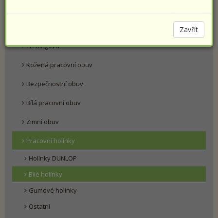
PRACOVNÍ OBUV
Farmářky
Zavřít
Trekingová
Kožená pracovní obuv
Bezpečnostní obuv
Bílá pracovní obuv
Zimní obuv
Pracovní holínky
Holínky DUNLOP
Bílé holínky
Gumové holínky
Ostatní