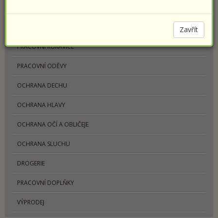
PRACOVNÍ OBUV
SPORTOVNÍ OBUV PRESTIGE
Zavřít
PRACOVNÍ RUKAVICE
PRACOVNÍ ODĚVY
OCHRANA DECHU
OCHRANA HLAVY
OCHRANA OČÍ A OBLIČEJE
OCHRANA SLUCHU
DROGERIE
PRACOVNÍ DOPLŇKY
VÝPRODEJ