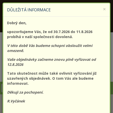
KONTAKTUJTE NÁS
+420 773 182 689
×
DŮLEŽITÁ INFORMACE
Jsme držitelem certifikátu kvality (EN) ISO 9001:2015
Dobrý den,
PROLO@PROLO.CZ
upozorňujeme Vás, že od 30.7.2026 do 11.8.2026
probíhá v naší společnosti dovolená.
V této době Vás budeme schopni obsloužit velmi
omezeně.
Vaše objednávky začneme znovu plně vyřizovat od
12.8.2026
Tato skutečnost může také ovlivnit vyřizování již
CZK
EUR
Přihlášení
Registrace
uzavřených objednávek. O tom Vás ale budeme
informovat.
Togg
Děkuji za pochopení.
navi
R.Vyčánek
KATEGORIE