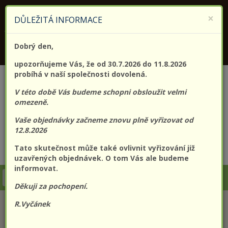
KONTAKTUJTE NÁS
+420 773 182 689
×
DŮLEŽITÁ INFORMACE
Jsme držitelem certifikátu kvality (EN) ISO 9001:2015
Dobrý den,
PROLO@PROLO.CZ
upozorňujeme Vás, že od 30.7.2026 do 11.8.2026
probíhá v naší společnosti dovolená.
V této době Vás budeme schopni obsloužit velmi
omezeně.
Vaše objednávky začneme znovu plně vyřizovat od
12.8.2026
Tato skutečnost může také ovlivnit vyřizování již
CZK
EUR
Přihlášení
Registrace
uzavřených objednávek. O tom Vás ale budeme
informovat.
Togg
Děkuji za pochopení.
navi
R.Vyčánek
KATEGORIE