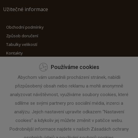
Užitečné informace
Obchodní podmínky
Způsob doručení
Tabulky velikostí
Kontakty
Používáme cookies
Máte zájem o zaslání novinek?
Abychom vám usnadnili procházení stránek, nabídli
přizpůsobený obsah nebo reklamu a mohli anonymně
Zadejte svoji e-mailovou adresu
analyzovat návštěvnost, využíváme soubory cookies, které
sdílíme se svými partnery pro sociální média, inzerci a
analýzu. Jejich nastavení upravíte odkazem "Nastavení
cookies" a kdykoliv jej můžete změnit v patičce webu.
Podrobnější informace najdete v našich Zásadách ochrany
osobních údajů a používání souborů cookies.