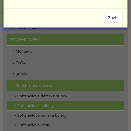
PRACOVNÍ OBUV
SPORTOVNÍ OBUV PRESTIGE
Zavřít
PRACOVNÍ RUKAVICE
PRACOVNÍ ODĚVY
Montérky
Trička
Bundy
Softshellové oblečení
Softshellové dámské bundy
Softshellové kalhoty
Softshellové pánské bundy
Softshellové vesty