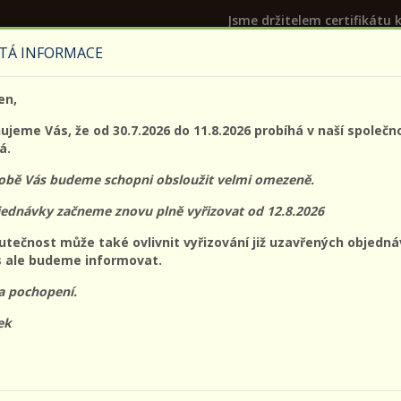
Jsme držitelem certifikátu k
TÁ INFORMACE
PROLO@PROLO.CZ
en,
CZK
EUR
Přihláš
jeme Vás, že od 30.7.2026 do 11.8.2026 probíhá v naší společn
á.
době Vás budeme schopni obsloužit velmi omezeně.
jednávky začneme znovu plně vyřizovat od 12.8.2026
acovní
Ochrana
Ochrana
Ochrana očí a
Ochran
utečnost může také ovlivnit vyřizování již uzavřených objedná
oděvy
dechu
hlavy
obličeje
sluchu
 ale budeme informovat.
a pochopení.
:
Nejvyšší ceny
Dostupnost
ek
NÁHLED