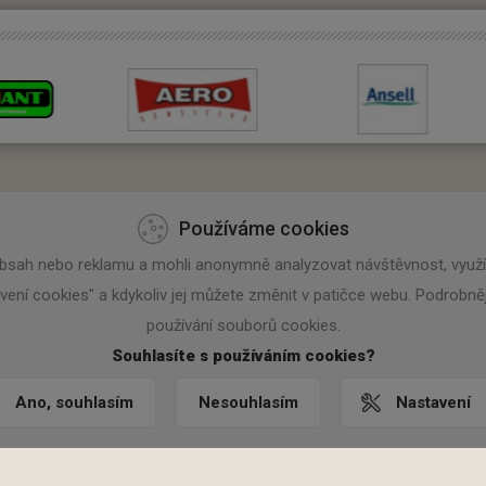
Používáme cookies
Užitečné informace
bsah nebo reklamu a mohli anonymně analyzovat návštěvnost, využív
avení cookies" a kdykoliv jej můžete změnit v patičce webu. Podrob
+420 773 182 689
Obchodní podmínky
používání souborů cookies.
Způsob doručení
rolo@prolo.cz
Souhlasíte s používáním cookies?
Tabulky velikostí
olo.cz
Kontakty
Ano, souhlasím
Nesouhlasím
Nastavení