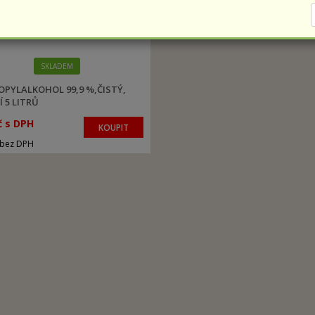
SKLADEM
OPYLALKOHOL 99,9 %,ČISTÝ,
Í 5 LITRŮ
č s DPH
KOUPIT
 bez DPH