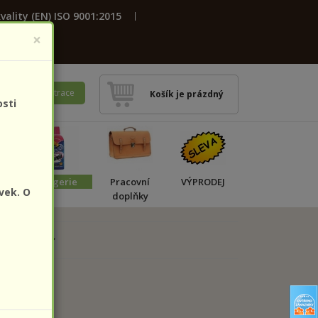
vality (EN) ISO 9001:2015
×
ení
Registrace
Košík je prázdný
osti
a
Drogerie
Pracovní
VÝPRODEJ
vek. O
doplňky