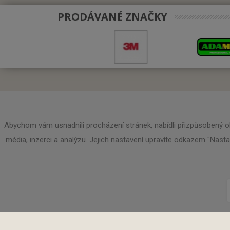
PRODÁVANÉ ZNAČKY
Kontaktujte nás
Abychom vám usnadnili procházení stránek, nabídli přizpůsobený o
média, inzerci a analýzu. Jejich nastavení upravíte odkazem "Nast
Roman Vyčánek - PROLO
mobil: 
výroba pracovních rukavic a prodej
Tel.:
OOPP
email:
p
obchodní činnost
www.pr
tř.Odboje 605
765 02 Otrokovice