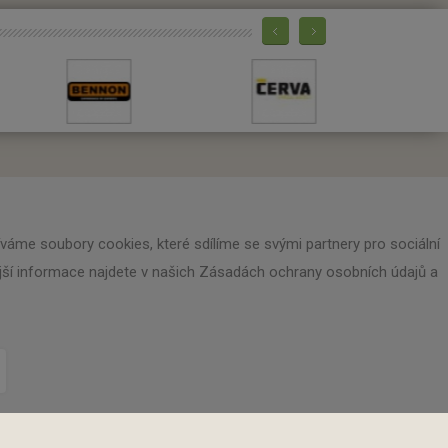
Máte zájem o zaslání novinek?
áme soubory cookies, které sdílíme se svými partnery pro sociální
nější informace najdete v našich Zásadách ochrany osobních údajů a
Zadejte svoji e-mailovou adresu