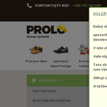
KONTAKTUJTE NÁS
+420 773 182 689
DŮLEŽI
Dobrý d
upozorňu
dovolen
V této 
Vaše ob
Pracovní obuv
Sportovní
Pracovní
Pr
Tato sk
obuv Prestige
rukavice
tom Vás
Děkuji z
KATEGORIE
Zobrazit
R.Vyčán
PRACOVNÍ OBUV
SPORTOVNÍ OBUV PRESTIGE